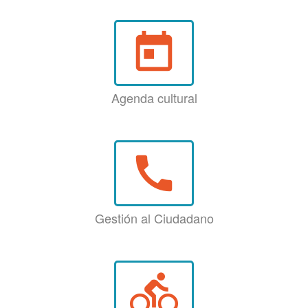
today
Agenda cultural
call
Gestión al Ciudadano
directions_bike