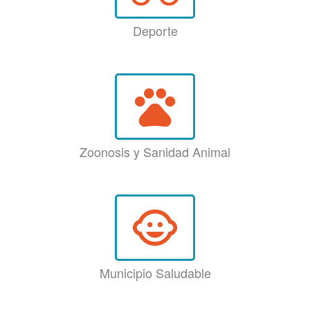
Deporte
pets
Zoonosis y Sanidad Animal
child_care
Municipio Saludable