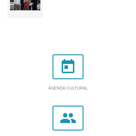
today
AGENDA CULTURAL
group