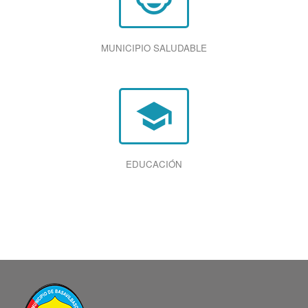
child_care
MUNICIPIO SALUDABLE
school
EDUCACIÓN