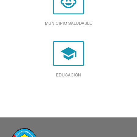
child_care
MUNICIPIO SALUDABLE
school
EDUCACIÓN