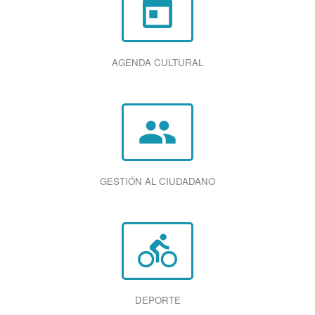
today
AGENDA CULTURAL
group
GESTIÓN AL CIUDADANO
directions_bike
DEPORTE