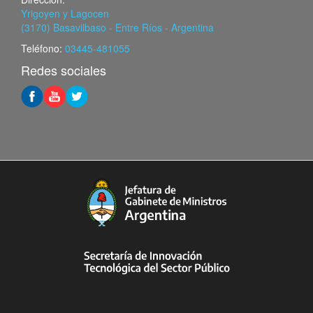
Yrigoyen y Lagocen
(3170) Basavilbaso - Entre Ríos - Argentina
Teléfono:
03445-481055
Redes sociales