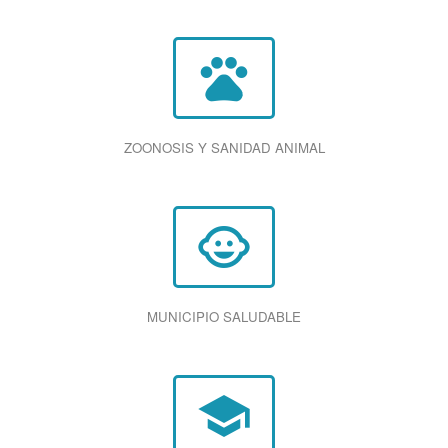
pets
ZOONOSIS Y SANIDAD ANIMAL
child_care
MUNICIPIO SALUDABLE
school