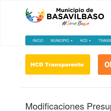
Ir
al
contenido
principal
INICIO
MUNICIPIO
HCD
TRANS
Modificaciones Pres