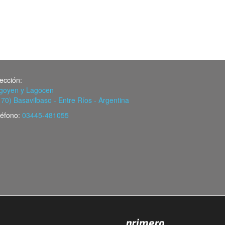
rección:
igoyen y Lagocen
170) Basavilbaso - Entre Ríos - Argentina
léfono:
03445-481055