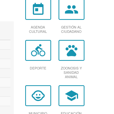
today
group
AGENDA
GESTIÓN AL
CULTURAL
CIUDADANO
directions_bike
pets
DEPORTE
ZOONOSIS Y
SANIDAD
ANIMAL
child_care
school
MUNICIPIO
EDUCACIÓN