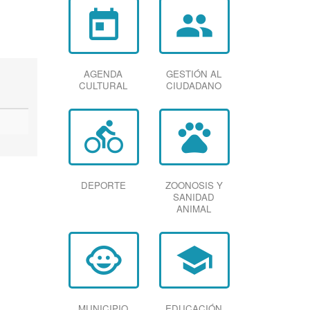
today
group
AGENDA
GESTIÓN AL
CULTURAL
CIUDADANO
directions_bike
pets
DEPORTE
ZOONOSIS Y
SANIDAD
ANIMAL
child_care
school
MUNICIPIO
EDUCACIÓN