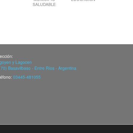
SALUDABLE
rección:
igoyen y Lagocen
170) Basavilbaso - Entre Ríos - Argentina
léfono:
03445-481055