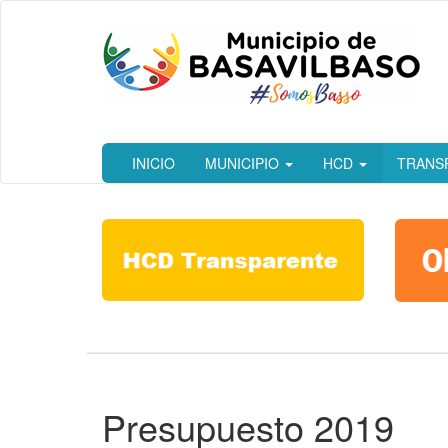
Ir
al
contenido
principal
INICIO
MUNICIPIO
HCD
TRANS
Presupuesto 2019